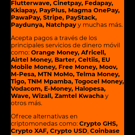
Flutterwave, Cinetpay, Fedapay,
Kkiapay, PayPlus, Magma OnePay,
PawaPay, Stripe, PayStack,
Paydunya, Natchpay
y muchas más.
Acepta pagos a través de los
principales servicios de dinero móvil
como:
Orange Money, Africell,
Airtel Money, Barter, Celtiis, EU
Mobile Money, Free Money, Moov,
M-Pesa, MTN MoMo, Telma Money,
Tigo, TNM Mpamba, Togocel Money,
Vodacom, E-Money, Halopesa,
Wave, Wizall, Zamtel Kwacha
y
otros más.
Ofrece alternativas en
criptomonedas como:
Crypto GHS,
Crypto XAF, Crypto USD
,
Coinbase