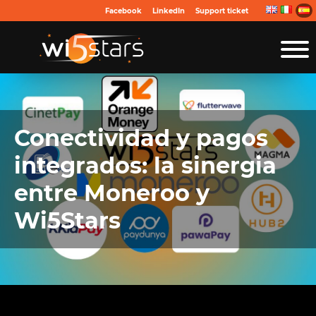
Facebook
LinkedIn
Support ticket
Conectividad y pagos
integrados: la sinergia
entre Moneroo y
Wi5Stars