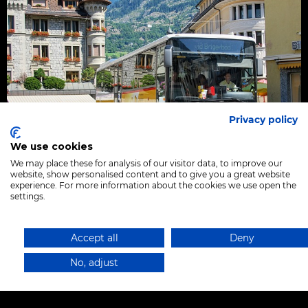
Privacy policy
We use cookies
We may place these for analysis of our visitor data, to improve our
website, show personalised content and to give you a great website
experience. For more information about the cookies we use open the
Servicios públicos
settings.
Museos, escuelas, universidades, áreas públicas,
Accept all
Deny
parques temáticos
No, adjust
Municipios, agencias gubernamentales,
hospitales, áreas comunes, empresas